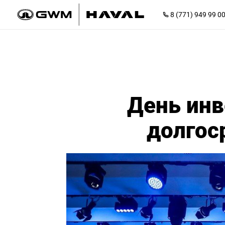
8 (771) 949 99 0
День инв
долгос