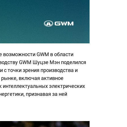
е возможности GWM в области
изводству GWM Шуцзе Мэн поделился
 с точки зрения производства и
 рынке, включая активное
ск интеллектуальных электрических
ергетики, признавая за ней