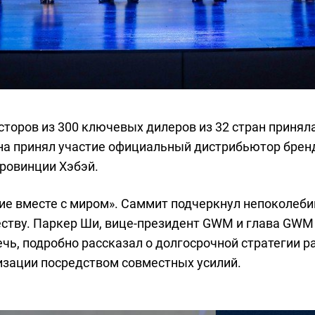
сторов из 300 ключевых дилеров из 32 стран принял
ана принял участие официальный дистрибьютор бре
провинции Хэбэй.
ие вместе с миром». Саммит подчеркнул непоколе
ству. Паркер Ши, вице-президент GWM и глава GWM In
чь, подробно рассказал о долгосрочной стратегии р
изации посредством совместных усилий.