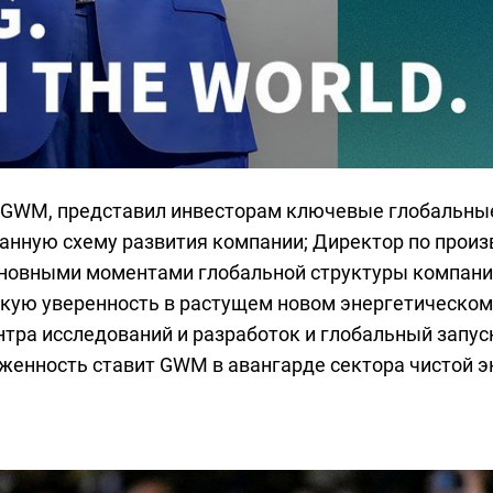
ВЫГОДНЫЕ УСЛОВИЯ
р GWM, представил инвесторам ключевые глобальны
манную схему развития компании; Директор по про
НА АВТОМОБИЛИ HAVAL
новными моментами глобальной структуры компании
кую уверенность в растущем новом энергетическом
нтра исследований и разработок и глобальный запу
енность ставит GWM в авангарде сектора чистой эн
Оставьте заявку и получите бесплатную
консультацию нашего специалиста.