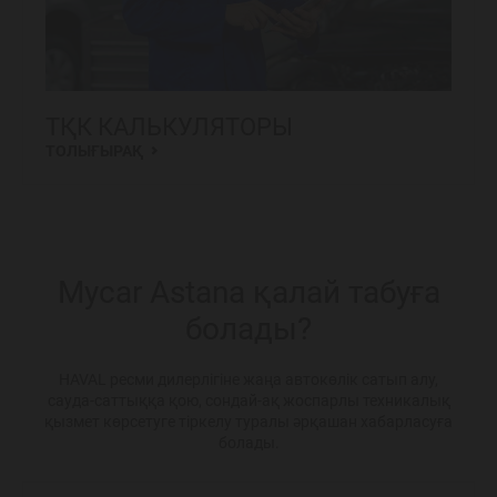
ТҚК КАЛЬКУЛЯТОРЫ
ТОЛЫҒЫРАҚ
Mycar Astana қалай табуға
болады?
HAVAL ресми дилерлігіне жаңа автокөлік сатып алу,
сауда-саттыққа қою, сондай-ақ жоспарлы техникалық
қызмет көрсетуге тіркелу туралы әрқашан хабарласуға
болады.