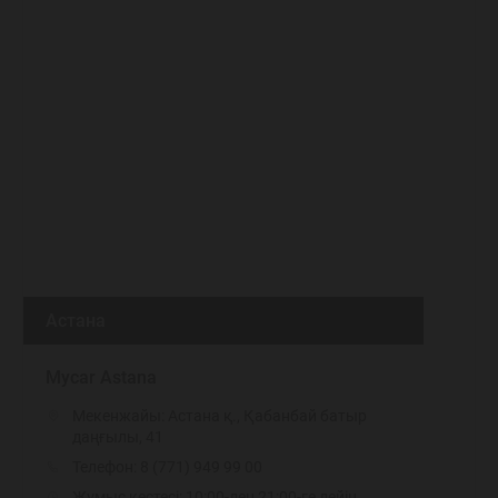
Астана
Mycar Astana
Мекенжайы: Астана қ., Қабанбай батыр
даңғылы, 41
Телефон:
8 (771) 949 99 00
Жұмыс кестесі: 10:00-ден 21:00-ге дейін