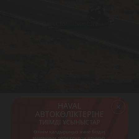
HAVAL
Сервистік қызмет көрсету
АВТОКӨЛІКТЕРІНЕ
ТИІМДІ ҰСЫНЫСТАР
Көлігіңіздің қауіпсіздігін бізге
Өтінім қалдырыңыз және біздің
тапсырыңыз
маманның тегін кеңесін алыңыз.