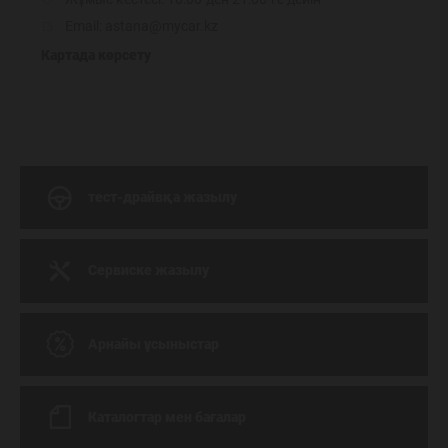
Email: astana@mycar.kz
Картада көрсету
тест-драйвқа жазылу
Сервиске жазылу
Арнайы ұсыныстар
Каталогтар мен бағалар