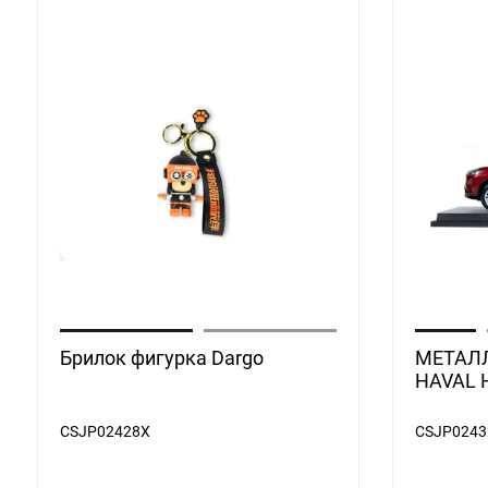
Брилок фигурка Dargo
МЕТАЛ
HAVAL H
CSJP02428X
CSJP0243