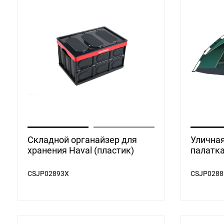
Складной органайзер для
Улична
хранения Haval (пластик)
палатка
CSJP02893X
CSJP0288