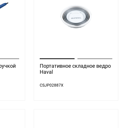
ручкой
Портативное складное ведро
Haval
CSJP02887X