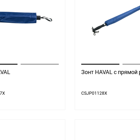
AVAL
Зонт HAVAL с прямой 
7X
CSJP01128X