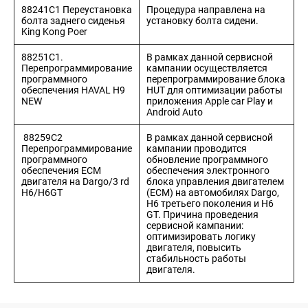
88241C1 Переустановка
Процедура направлена на
болта заднего сиденья
установку болта сидени.
King Kong Poer
88251C1.
В рамках данной сервисной
8 (771) 949
Перепрограммирование
кампании осуществляется
99 00
НОВОСТИ
КОНТАКТЫ
КУПИТЬ ОНЛАЙН
программного
перепрограммирование блока
обеспечения HAVAL H9
HUT для оптимизации работы
Mycar
NEW
приложения Apple car Play и
Astana
Android Auto
88259С2
В рамках данной сервисной
Перепрограммирование
кампании проводится
программного
обновление программного
обеспечения ЕСМ
обеспечения электронного
двигателя на Dargo/3 rd
блока управления двигателем
H6/H6GT
(ECM) на автомобилях Dargo,
H6 третьего поколения и H6
GT. Причина проведения
сервисной кампании:
оптимизировать логику
двигателя, повысить
стабильность работы
двигателя.