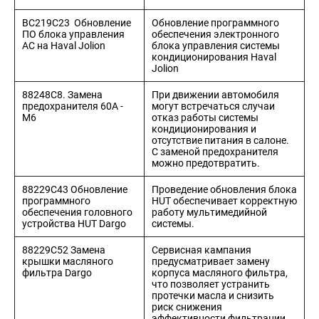
BC219C23 Обновление
Обновление программного
ПО блока управления
обеспечения электронного
АC на Haval Jolion
блока управления системы
кондиционирования Haval
Jolion
88248С8. Замена
При движении автомобиля
предохранителя 60А -
могут встречаться случаи
M6
отказ работы системы
кондиционирования и
отсутствие питания в салоне.
С заменой предохранителя
можно предотвратить.
88229C43 Обновление
Проведение обновления блока
программного
HUT обеспечивает корректную
обеспечения головного
работу мультимедийной
устройства HUT Dargo
системы.
88229C52 Замена
Сервисная кампания
крышки масляного
предусматривает замену
фильтра Dargo
корпуса масляного фильтра,
что позволяет устранить
протечки масла и снизить
риск снижения
эффективности фильтрации.