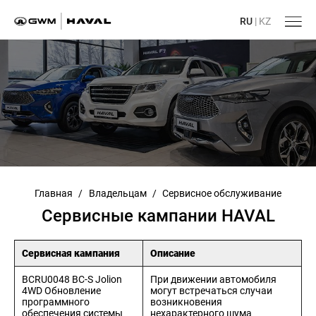
RU
|
KZ
Главная
/
Владельцам
/
Сервисное обслуживание
Сервисные кампании HAVAL
Сервисная кампания
Описание
BCRU0048 BC-S Jolion
При движении автомобиля
4WD Обновление
могут встречаться случаи
программного
возникновения
обеспечения системы
нехарактерного шума