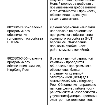
Новый корпус разработан с
повышенными требованиями
к герметичности и прочности,
обеспечивая надежную
защиту двигателя.
8823BC43 Обновление
Данная сервисная кампания
программного
направлена на обновление
обеспичения
программного обеспечения
головногот устройства
головного устройства (HUT)
HUT M6
версии M6. Обновление
повысить стабильность
работы мультимедийной.
8823BC63 Обновление
В рамках данной сервисной
программного
кампании проводится
обеспечения BCM M6,
обновление программного
KingKong Poer
обеспечения блока
управления кузовной
электроникой (BCM) для
автомобилей M6 и KingKong
Poer. Обновление направлено
на повышение стабильности
работы систем безопасности и
улучшение функционирования
электронных компонентов.