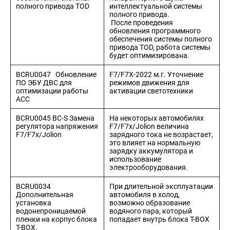
полного привода TOD
интеллектуальной системы
полного привода.
После проведения
обновления программного
обеспечения системы полного
привода TOD, работа системы
будет оптимизирована.
BCRU0047 Обновление
F7/F7X-2022 м.г. Уточнение
ПО ЭБУ ДВС для
режимов движения для
оптимизации работы
активации светотехники
ACC
BCRU0045 BC-S Замена
На некоторых автомобилях
регулятора напряжения
F7/F7x/Jolion величина
F7/F7x/Jolion
зарядного тока не возрастает,
это влияет на нормальную
зарядку аккумулятора и
использование
электрооборудования.
BCRU0034
При длительной эксплуатации
Дополнительная
автомобиля в холод,
установка
возможно образование
водонепроницаемой
водяного пара, который
пленки на корпус блока
попадает внутрь блока T-BOX
T-BOX.