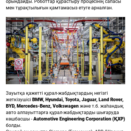
орындайды. Роботтар құрастыру процесінің сапасы
мен тұрақтылығын қамтамасыз етуге арналған.
Зауытқа қажетті құрал-жабдықтардың негізгі
жеткізушісі
BMW, Hyundai, Toyota, Jaguar, Land Rover,
BYD, Mercedes-Benz, Volkswagen
және т.б. жаһандық
авто алпауыттарға құрал-жабдықтарды шығаруда
көшбасшы -
Automotive Engineering Corporation (ҚХР)
болды.