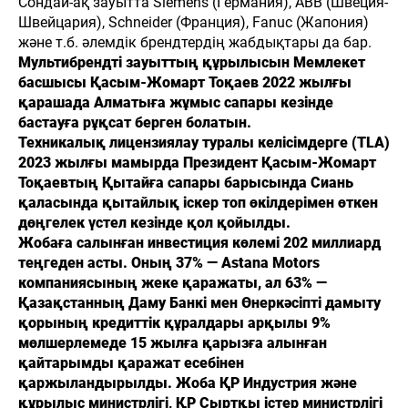
Сондай-ақ зауытта Siemens (Германия), ABB (Швеция-
Швейцария), Schneider (Франция), Fanuc (Жапония)
және т.б. әлемдік брендтердің жабдықтары да бар.
Мультибрендті зауыттың құрылысын Мемлекет
басшысы Қасым-Жомарт Тоқаев 2022 жылғы
қарашада Алматыға жұмыс сапары кезінде
бастауға рұқсат берген болатын.
Техникалық лицензиялау туралы келісімдерге (TLA)
2023 жылғы мамырда Президент Қасым-Жомарт
Тоқаевтың Қытайға сапары барысында Сиань
қаласында қытайлық іскер топ өкілдерімен өткен
дөңгелек үстел кезінде қол қойылды.
Жобаға салынған инвестиция көлемі 202 миллиард
теңгеден асты. Оның 37% — Astana Motors
компаниясының жеке қаражаты, ал 63% —
Қазақстанның Даму Банкі мен Өнеркәсіпті дамыту
қорының кредиттік құралдары арқылы 9%
мөлшерлемеде 15 жылға қарызға алынған
қайтарымды қаражат есебінен
қаржыландырылды. Жоба ҚР Индустрия және
құрылыс министрлігі, ҚР Сыртқы істер министрлігі