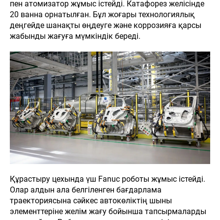
пен атомизатор жұмыс істейді. Катафорез желісінде
20 ванна орнатылған. Бұл жоғары технологиялық
деңгейде шанақты өңдеуге және коррозияға қарсы
жабынды жағуға мүмкіндік береді.
Құрастыру цехында үш Fanuc роботы жұмыс істейді.
Н
ЖАҢАЛЫҚТАР
БАЙЛАНЫСТАР
ОНЛАЙН САТЫП АЛУ
Олар алдын ала белгіленген бағдарлама
траекториясына сәйкес автокөліктің шыны
элементтеріне желім жағу бойынша тапсырмаларды