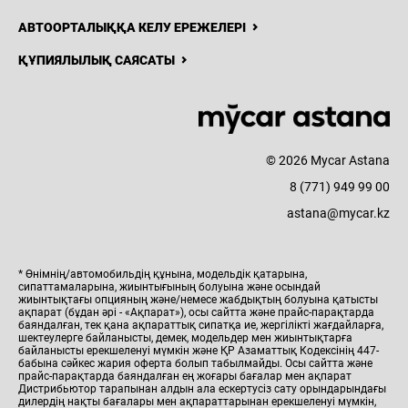
АВТООРТАЛЫҚҚА КЕЛУ ЕРЕЖЕЛЕРІ
ҚҰПИЯЛЫЛЫҚ САЯСАТЫ
© 2026 Mycar Astana
8 (771) 949 99 00
astana@mycar.kz
* Өнімнің/автомобильдің құнына, модельдік қатарына,
сипаттамаларына, жиынтығының болуына және осындай
жиынтықтағы опцияның және/немесе жабдықтың болуына қатысты
ақпарат (бұдан әрі - «Ақпарат»), осы сайтта және прайс-парақтарда
баяндалған, тек қана ақпараттық сипатқа ие, жергілікті жағдайларға,
шектеулерге байланысты, демек, модельдер мен жиынтықтарға
байланысты ерекшеленуі мүмкін және ҚР Азаматтық Кодексінің 447-
бабына сәйкес жария оферта болып табылмайды. Осы сайтта және
прайс-парақтарда баяндалған ең жоғары бағалар мен ақпарат
Дистрибьютор тарапынан алдын ала ескертусіз сату орындарындағы
дилердің нақты бағалары мен ақпараттарынан ерекшеленуі мүмкін,