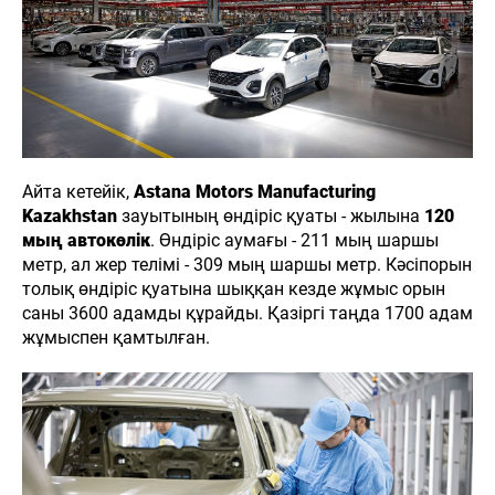
Айта кетейік,
Astana Motors Manufacturing
Kazakhstan
зауытының өндіріс қуаты - жылына
120
мың автокөлік
. Өндіріс аумағы - 211 мың шаршы
метр, ал жер телімі - 309 мың шаршы метр. Кәсіпорын
толық өндіріс қуатына шыққан кезде жұмыс орын
саны 3600 адамды құрайды. Қазіргі таңда 1700 адам
жұмыспен қамтылған.