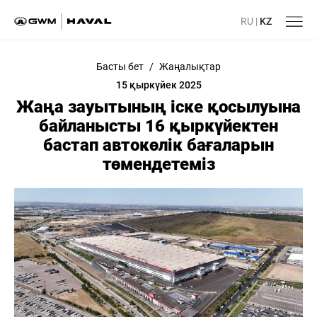
RU
|
KZ
Басты бет
/
Жаңалықтар
15 қыркүйек 2025
Жаңа зауытының іске қосылуына
байланысты 16 қыркүйектен
бастап автокөлік бағаларын
төмендетеміз