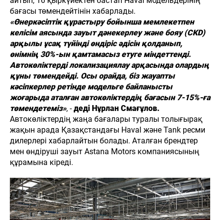
айтып, 16 қыркүйектен бастап Haval модельдерінің
бағасы төмендейтінін хабарлады.
«Өнеркәсіптік құрастыру бойынша мемлекетпен
келісім аясында зауыт дәнекерлеу және бояу (CKD)
арқылы ұсақ түйінді өндіріс әдісін қолданып,
өнімнің 30%-ын қамтамасыз етуге міндеттенді.
Автокөліктерді локализациялау арқасында олардың
құны төмендейді. Осы орайда, біз жауапты
кәсіпкерлер ретінде модельге байланысты
жоғарыда аталған автокөліктердің бағасын 7-15%-ға
төмендетеміз»
, -
деді Нұрлан Смағұлов.
Автокөліктердің жаңа бағалары туралы толығырақ
жақын арада Қазақстандағы Haval және Tank ресми
дилерлері хабарлайтын болады. Аталған брендтер
мен өндіруші зауыт Astana Motors компаниясының
құрамына кіреді.