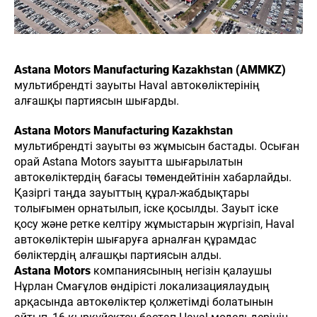
Astana Motors Manufacturing Kazakhstan (AMMKZ)
мультибрендті зауыты Haval автокөліктерінің
алғашқы партиясын шығарды.
Astana Motors Manufacturing Kazakhstan
мультибрендті зауыты өз жұмысын бастады. Осыған
орай Astana Motors зауытта шығарылатын
автокөліктердің бағасы төмендейтінін хабарлайды.
Қазіргі таңда зауыттың құрал-жабдықтары
толығымен орнатылып, іске қосылды. Зауыт іске
қосу және ретке келтіру жұмыстарын жүргізіп, Haval
автокөліктерін шығаруға арналған құрамдас
бөліктердің алғашқы партиясын алды.
Astana Motors
компаниясының негізін қалаушы
Нұрлан Смағұлов өндірісті локализациялаудың
арқасында автокөліктер қолжетімді болатынын