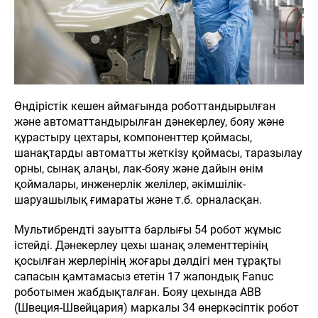
Өндірістік кешен аймағында роботтандырылған
және автоматтандырылған дәнекерлеу, бояу және
құрастыру цехтары, компоненттер қоймасы,
шанақтарды автоматты жеткізу қоймасы, таразылау
орны, сынақ алаңы, лак-бояу және дайын өнім
қоймалары, инженерлік желілер, әкімшілік-
шаруашылық ғимараты және т.б. орналасқан.
Мультибрендті зауытта барлығы 54 робот жұмыс
істейді. Дәнекерлеу цехы шанақ элементтерінің
қосылған жерлерінің жоғары дәлдігі мен тұрақты
сапасын қамтамасыз ететін 17 жапондық Fanuc
роботымен жабдықталған. Бояу цехында ABB
(Швеция-Швейцария) маркалы 34 өнеркәсіптік робот